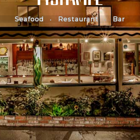
Seafood
Restaurant
Bar
·
·